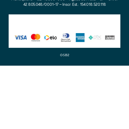
42.805.048/0001-17 – Inscr. Est.: 154.018.520.118
GSB2