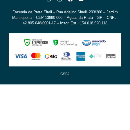
Fazenda da Prata Eireli – Rua Adelino Sinelli 203/206 – Jardim
Mantiqueira – CEP 13890-000 – Águas da Prata – SP – CNPJ:
42.805.048/0001-17 – Inscr. Est.: 154.018.520.118
GSB2